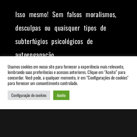
Isso mesmo! Sem falsos moralismos,
desculpas ou quaisquer tipos de
subterfúgios psicológicos de
autoenganação.
Usamos cookies em nosso site para fornecer a experiência mais relevante,
lembrando suas preferências e acessos anteriores. Clique em “Aceito” para
Basta ver nas capas das revistas,
concordar. Você pode, a qualquer momento, ir em "Configurações de cookies"
para fornecer um consentimento controlado.
nos sites que tratam do assunto e
Configuração de cookies
Aceito
nos
talk shows
na televisão.
Quantos ídolos!