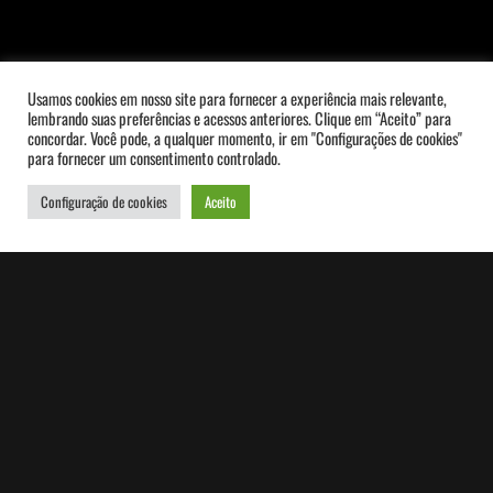
A Bienal Internacional do Livro
Usamos cookies em nosso site para fornecer a experiência mais relevante,
lembrando suas preferências e acessos anteriores. Clique em “Aceito” para
de São Paulo é o palco para o
concordar. Você pode, a qualquer momento, ir em "Configurações de cookies"
para fornecer um consentimento controlado.
encontro das principais editoras,
Configuração de cookies
Aceito
livrarias e distribuidoras do país.
Esse reencontro está marcado
para os dias
02 a 10 de Julho
no Expo Center Norte
com
uma programação multicultural
abrangente mesclando literatura,