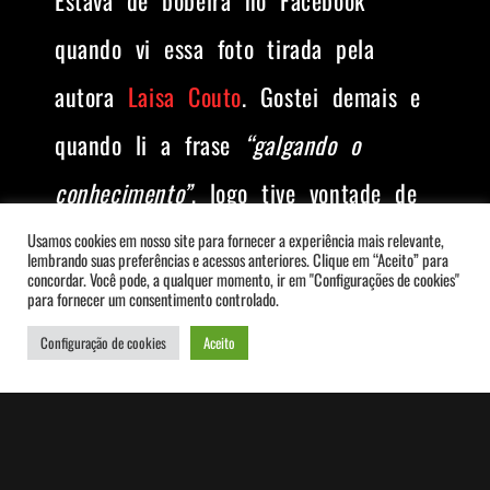
quando vi essa foto tirada pela
autora
Laisa Couto
. Gostei demais e
quando li a frase
“galgando o
conhecimento”
, logo tive vontade de
escrever esse post.
Usamos cookies em nosso site para fornecer a experiência mais relevante,
lembrando suas preferências e acessos anteriores. Clique em “Aceito” para
concordar. Você pode, a qualquer momento, ir em "Configurações de cookies"
para fornecer um consentimento controlado.
Quando somos mais novos,
Configuração de cookies
Aceito
inexperientes e convictos da nossa
“invulnerabilidade” e “onipotência”,
acreditamos que podemos alcançar