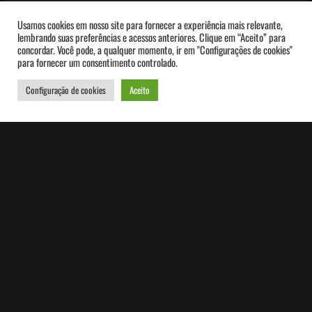
Cena 2.
Depois de uma viagem ou
Usamos cookies em nosso site para fornecer a experiência mais relevante,
lembrando suas preferências e acessos anteriores. Clique em “Aceito” para
de outra experiência prazerosa,
concordar. Você pode, a qualquer momento, ir em "Configurações de cookies"
para fornecer um consentimento controlado.
temos uma ótima ideia para escrever
Configuração de cookies
Aceito
um novo livro.
Cena 3.
Na manhã de uma
entrevista de emprego acordamos
com febre e diarreia.
Cena 4.
Na apresentação de uma
palestra acontecem vários “brancos”