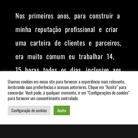
Nos primeiros anos, para construir a
minha reputação profissional e criar
uma carteira de clientes e parceiros,
era muito comum eu trabalhar 14,
15 horas todos os dias, inclusive aos
finais de semana.
Usamos cookies em nosso site para fornecer a experiência mais relevante,
lembrando suas preferências e acessos anteriores. Clique em “Aceito” para
concordar. Você pode, a qualquer momento, ir em "Configurações de cookies"
para fornecer um consentimento controlado.
Levei essa vida totalmente
Configuração de cookies
Aceito
desregrada até que tomei dois
“ultimatos”: o primeiro da minha