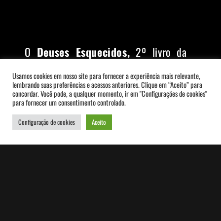
O
Deuses Esquecidos,
2º livro da
série Tempos de Sangue, que se
Usamos cookies em nosso site para fornecer a experiência mais relevante,
lembrando suas preferências e acessos anteriores. Clique em “Aceito” para
iniciou com
O Andarilho das Sombras
concordar. Você pode, a qualquer momento, ir em "Configurações de cookies"
para fornecer um consentimento controlado.
entrou em pré-venda. E mesmo que
Configuração de cookies
Aceito
você não leu o primeiro livro, não
se preocupe: eles são
“independentes”.
Assista a esse short video sobre a