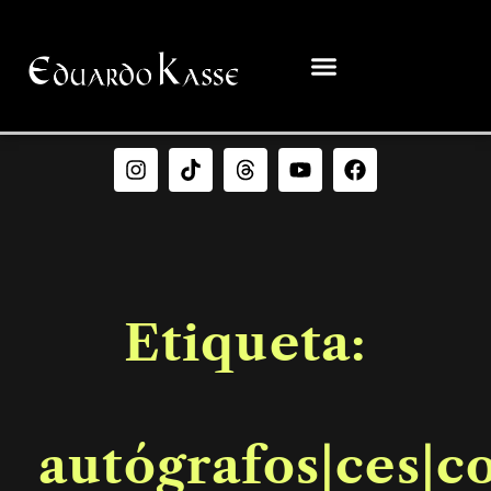
Etiqueta:
autógrafos|ces|c