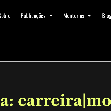
Sobre
Publicações
Mentorias
Blo
a: carreira|m