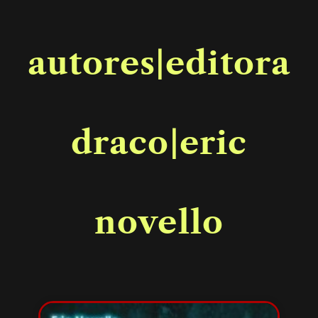
autores|editora
draco|eric
novello