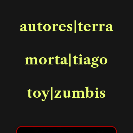
autores|terra
morta|tiago
toy|zumbis